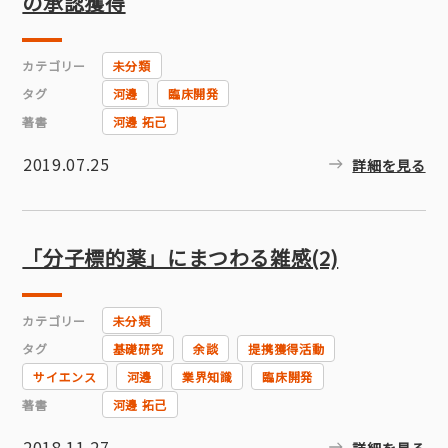
の承認獲得
カテゴリー
未分類
タグ
河邊
臨床開発
著書
河邊 拓己
2019.07.25
詳細を見る
「分子標的薬」にまつわる雑感(2)
カテゴリー
未分類
タグ
基礎研究
余談
提携獲得活動
サイエンス
河邊
業界知識
臨床開発
著書
河邊 拓己
2018.11.27