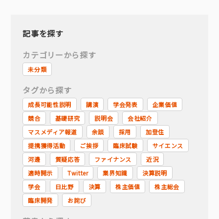
記事を探す
カテゴリーから探す
未分類
タグから探す
成長可能性説明
講演
学会発表
企業価値
競合
基礎研究
説明会
会社紹介
マスメディア報道
余談
採用
加登住
提携獲得活動
ご挨拶
臨床試験
サイエンス
河邊
質疑応答
ファイナンス
近況
適時開示
Twitter
業界知識
決算説明
学会
日比野
決算
株主価値
株主総会
臨床開発
お詫び