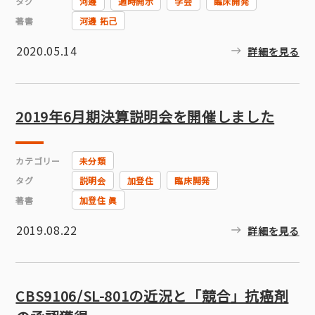
タグ
河邊
適時開示
学会
臨床開発
著書
河邊 拓己
2020.05.14
詳細を見る
2019年6月期決算説明会を開催しました
カテゴリー
未分類
タグ
説明会
加登住
臨床開発
著書
加登住 眞
2019.08.22
詳細を見る
CBS9106/SL-801の近況と「競合」抗癌剤