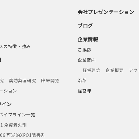
会社プレゼンテーション
ブログ
企業情報
スの特徴・強み
ご挨拶
発
企業案内
経営理念
企業概要
アク
究
薬効薬理研究
臨床開発
沿革
ーション
経営陣
ライン
パイプライン一覧
01 免疫着火剤
106 可逆的XPO1阻害剤