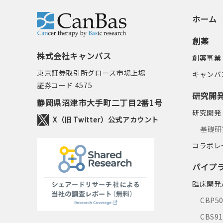
ホーム
創薬
株式会社キャンバス
創薬事業
東京証券取引所グロース市場上場
キャンバ
証券コード 4575
研究開
静岡県沼津市大手町二丁目2番1号
研究開発
X（旧 Twitter）公式アカウント
基礎研
コラボレ
パイプ
臨床開発
CBP5
CBS9