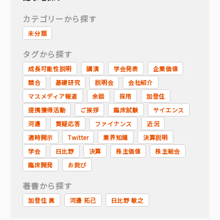
カテゴリーから探す
未分類
タグから探す
成長可能性説明
講演
学会発表
企業価値
競合
基礎研究
説明会
会社紹介
マスメディア報道
余談
採用
加登住
提携獲得活動
ご挨拶
臨床試験
サイエンス
河邊
質疑応答
ファイナンス
近況
適時開示
Twitter
業界知識
決算説明
学会
日比野
決算
株主価値
株主総会
臨床開発
お詫び
著書から探す
加登住 眞
河邊 拓己
日比野 敏之