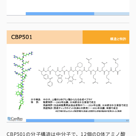
CBP501の分子構造は中分子で、12個のD体アミノ酸