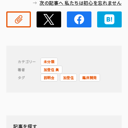
次の記事へ 私たちは初心を忘れません
リンクコピー
Twitter
Faceb
カテゴリー
未分類
著者
加登住 眞
タグ
説明会
加登住
臨床開発
記事を探す