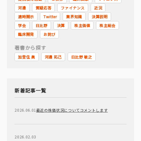
河邊
質疑応答
ファイナンス
近況
適時開示
Twitter
業界知識
決算説明
学会
日比野
決算
株主価値
株主総会
臨床開発
お詫び
著書から探す
加登住 眞
河邊 拓己
日比野 敏之
新着記事一覧
2026.06.01
最近の株価状況についてコメントします
2026.02.03