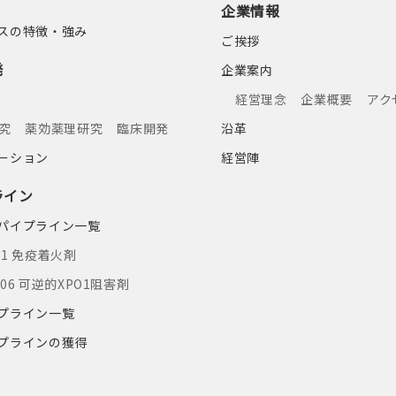
企業情報
スの特徴・強み
ご挨拶
発
企業案内
経営理念
企業概要
アク
究
薬効薬理研究
臨床開発
沿革
ーション
経営陣
ライン
パイプライン一覧
01 免疫着火剤
106 可逆的XPO1阻害剤
プライン一覧
プラインの獲得