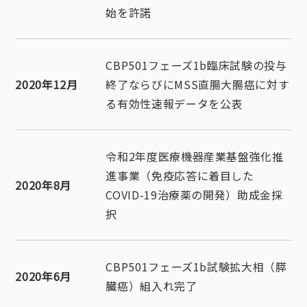
始を許諾
CBP501フェーズ1b臨床試験の投与
2020年12月
終了ならびにMSS直腸大腸癌に対す
る有効性速報データを公表
令和2年度医療機器産業基盤強化推
進事業（免疫応答に着目した
2020年8月
COVID-19治療薬の開発）助成金採
択
CBP501フェーズ1b試験拡大相（膵
2020年6月
臓癌）組入れ完了