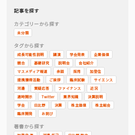
記事を探す
カテゴリーから探す
未分類
タグから探す
成長可能性説明
講演
学会発表
企業価値
競合
基礎研究
説明会
会社紹介
マスメディア報道
余談
採用
加登住
提携獲得活動
ご挨拶
臨床試験
サイエンス
河邊
質疑応答
ファイナンス
近況
適時開示
Twitter
業界知識
決算説明
学会
日比野
決算
株主価値
株主総会
臨床開発
お詫び
著書から探す