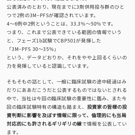
公表済みのとおり、現在までに3剤併用投与群のひと
つで2例の3M−PFSが確認されています。
4〜6例中2例ということは、33.3％〜50％です。
つまり、これまで公表できている範囲の情報でいう
と、フェーズ1b試験でCBP501が発揮した
「3M−PFS 30〜35％」
という、データどおりか、それをやや上回るくらいの
力を発揮していると認識しています。
そもそもの話として、一般に臨床試験の途中経過はみ
だりにああだこうだと公表するものではないとされる
中で、当社は今回の臨床試験の重要性に鑑み、また今
回の臨床試験特有の構造も踏まえ、
投資家の皆様の投
資判断に影響を及ぼす情報に限って、倫理的にも当局
対応的にも許されるギリギリの線
で情報を公表してい
ます。