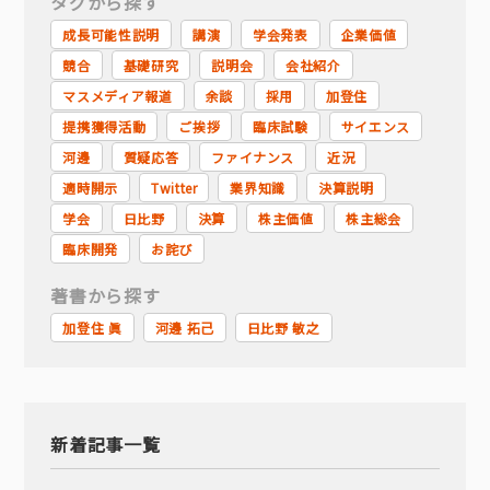
タグから探す
成長可能性説明
講演
学会発表
企業価値
競合
基礎研究
説明会
会社紹介
マスメディア報道
余談
採用
加登住
提携獲得活動
ご挨拶
臨床試験
サイエンス
河邊
質疑応答
ファイナンス
近況
適時開示
Twitter
業界知識
決算説明
学会
日比野
決算
株主価値
株主総会
臨床開発
お詫び
著書から探す
加登住 眞
河邊 拓己
日比野 敏之
新着記事一覧