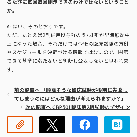
るたびに毎回毎回開示できるわけではないということ
か。
A: はい、そのとおりです。
ただ、たとえば2剤併用投与群のうち1群が早期無効中
止になった場合、それだけでは今後の臨床試験の方針
やスケジュールを決定づける情報ではないので、開示
できる基準に満たないと判断し公表しないと思われま
す。
前の記事へ 「順調そうな臨床試験が後期に失敗し
てしまうのにはどんな理由が考えられますか？」
次の記事へ CBP501臨床第2相試験のデザイン
リンクコピー
Twitter
Faceb