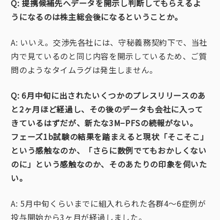
Q: 提携候補先へデータを開示し判断してもらえるよ
うになるのは株主総会後になるということか。
A: いいえ。交渉先各社には、守秘義務契約下で、当社
内で見ているのと同じ内容を開示しているため、ご質
問のようなタイムラグは発生しません。
Q: 6月中旬に出されたいくつかのプレスリリースのあ
と2ヶ月ほど経過し、その後のデータも会社に入って
きているはずだが、新たな3M−PFSの続報がない。
フェーズ1b試験の結果を踏まえると現状「そこそこ」
という感触なのか、「さらに数例でてもおかしくない
のに」という感触なのか、そのあたりの印象を伺いた
い。
A: 5月中旬くらいまでに組入れられた各群4〜6症例が
投与開始から3ヶ月が経過しました。