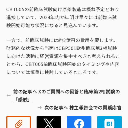
CBT005の前臨床試験向け原薬製造は概ね予定どおり
進捗していて、2024年内か年明け早々には前臨床試
験開始可能な状況になると見込んでいます。
一方で、前臨床試験には約2億円の費用を要します。
財務的な状況から当面はCBP501欧州臨床第3相試験
に向けた活動に経営資源を集中すべきと考えられるこ
とから、CBT005前臨床試験開始のタイミングや内容
については慎重に検討しているところです。
前の記事へ Xのご質問への回答と臨床第2相試験の
「感触」
次の記事へ 株主報告会での質疑応答
リンクコピー
Twitter
Faceb