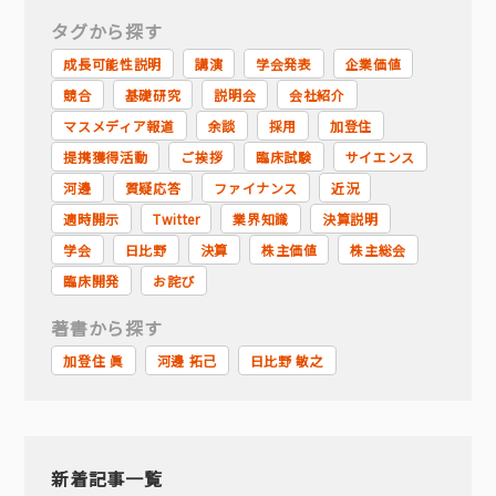
タグから探す
成長可能性説明
講演
学会発表
企業価値
競合
基礎研究
説明会
会社紹介
マスメディア報道
余談
採用
加登住
提携獲得活動
ご挨拶
臨床試験
サイエンス
河邊
質疑応答
ファイナンス
近況
適時開示
Twitter
業界知識
決算説明
学会
日比野
決算
株主価値
株主総会
臨床開発
お詫び
著書から探す
加登住 眞
河邊 拓己
日比野 敏之
新着記事一覧