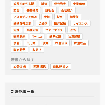
成長可能性説明
講演
学会発表
企業価値
競合
基礎研究
説明会
会社紹介
マスメディア報道
余談
採用
加登住
提携獲得活動
ご挨拶
臨床試験
サイエンス
河邊
質疑応答
ファイナンス
近況
適時開示
Twitter
業界知識
決算説明
学会
日比野
決算
株主価値
株主総会
臨床開発
お詫び
著書から探す
加登住 眞
河邊 拓己
日比野 敏之
新着記事一覧