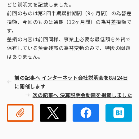
どと説明文を記載しました。
前回のものは第3四半期累計期間（9ヶ月間）の為替差
損額、今回のものは通期（12ヶ月間）の為替差損額で
す。
差損の内容は前回同様、事業上必要な最低額を外貨で
保有している預金残高の為替変動のみで、特段の問題
はありません。
前の記事へ インターネット会社説明会を8月24日
に開催します
次の記事へ 決算説明会動画を掲載しました
リンクコピー
Twitter
Faceb