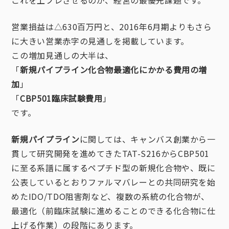
これを上ブレさせるのが、経営の最優先課題です。
営業損益は△630百万円と、2016年6月期よりもさら
に大きい営業赤字の見通しを掲載しています。
この増加見通しの大半は、
「
新規パイプライン化合物最適化にかかる費用の増
加
」
「
CBP501臨床試験費用
」
です。
新規パイプライン
に関しては、キャンバス創業から一
貫して研究開発を進めてきたTAT-S216からCBP501
に至る系譜に属するペプチド型の新規化合物や、既に
公表しているとおりファルマバレーとの共同研究を始
めたIDO/TDO阻害剤など、複数の系統の化合物が、
最適化（前臨床試験に進めることのできる化合物に仕
上げる作業）の段階にあります。