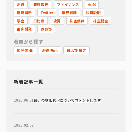
河邊
質疑応答
ファイナンス
近況
適時開示
Twitter
業界知識
決算説明
学会
日比野
決算
株主価値
株主総会
臨床開発
お詫び
著書から探す
加登住 眞
河邊 拓己
日比野 敏之
新着記事一覧
2026.06.01
最近の株価状況についてコメントします
2026.02.03