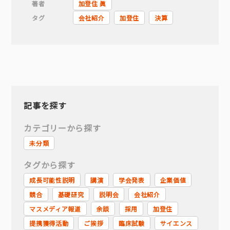
著者
加登住 眞
タグ
会社紹介
加登住
決算
記事を探す
カテゴリーから探す
未分類
タグから探す
成長可能性説明
講演
学会発表
企業価値
競合
基礎研究
説明会
会社紹介
マスメディア報道
余談
採用
加登住
提携獲得活動
ご挨拶
臨床試験
サイエンス