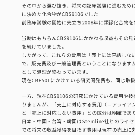
その中から選び抜き、将来の臨床試験に進むため
に決めた化合物がCBS9106でした。
前臨床試験の開始に先立ち2008年に類縁化合物を
当時はもちろんCBS9106にかかわる収益もそ
を続けていました。
したがって、これらの費用は「売上には直結しな
で、販売費及び一般管理費ということになります
として処理が終わっています。
現在CBP501にかけている研究開発費も、同じ取
一方、現在CBS9106の研究にかけている費用
りませんが、「売上に対応する費用（＝アライアンス
と「売上に対応しない費用」との区分は明確であ
日本・中国・台湾・韓国はStemline社とのラ
での将来の収益獲得を目指す費用は現在の売上に