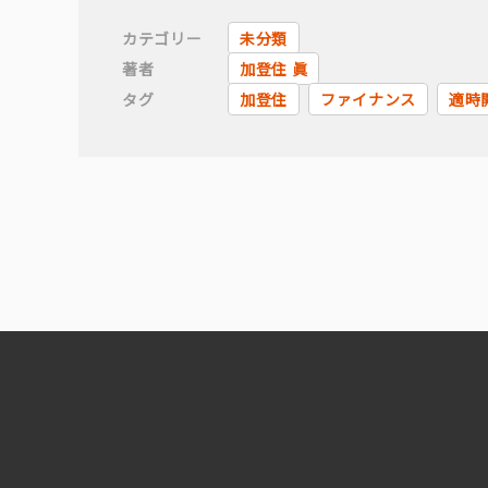
カテゴリー
未分類
著者
加登住 眞
タグ
加登住
ファイナンス
適時