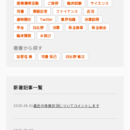
提携獲得活動
ご挨拶
臨床試験
サイエンス
河邊
質疑応答
ファイナンス
近況
適時開示
Twitter
業界知識
決算説明
学会
日比野
決算
株主価値
株主総会
臨床開発
お詫び
著書から探す
加登住 眞
河邊 拓己
日比野 敏之
新着記事一覧
2026.06.01
最近の株価状況についてコメントします