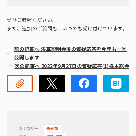
ぜひご参照ください。
また、追加のご質問も、いつでも受け付けています。
前の記事へ 決算説明会後の質疑応答を今年も一挙
公開します
次の記事へ 2022年9月27日の質疑応答(1)株主総会
リンクコピー
Twitter
Faceb
カテゴリー
未分類