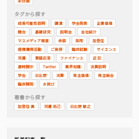
未分類
タグから探す
成長可能性説明
講演
学会発表
企業価値
競合
基礎研究
説明会
会社紹介
マスメディア報道
余談
採用
加登住
提携獲得活動
ご挨拶
臨床試験
サイエンス
河邊
質疑応答
ファイナンス
近況
適時開示
Twitter
業界知識
決算説明
学会
日比野
決算
株主価値
株主総会
臨床開発
お詫び
著書から探す
加登住 眞
河邊 拓己
日比野 敏之