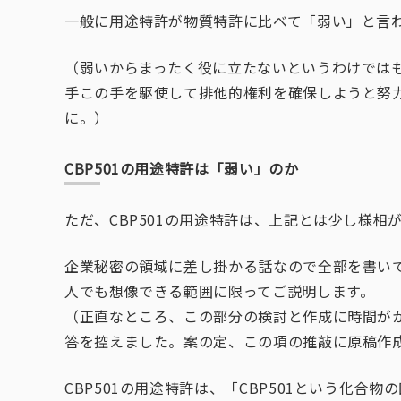
一般に用途特許が物質特許に比べて「弱い」と言
（弱いからまったく役に立たないというわけでは
手この手を駆使して排他的権利を確保しようと努
に。）
CBP501の用途特許は「弱い」のか
ただ、CBP501の用途特許は、上記とは少し様相
企業秘密の領域に差し掛かる話なので全部を書い
人でも想像できる範囲に限ってご説明します。
（正直なところ、この部分の検討と作成に時間が
答を控えました。案の定、この項の推敲に原稿作
CBP501の用途特許は、「CBP501という化