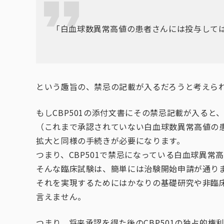
「白血球数異常高値の患者さんには投与して
という趣旨の、禁忌の記載が入るだろうと考えら
もしCBP501の添付文書にその禁忌記載が入ると
（これまで承認されていない白血球数異常高値の
拡大と同様の手続きが必要になります。
つまり、CBP501で禁忌になっている白血球異
そんな臨床試験は、簡単には治験開始申請が通り
それを実現するためにはかなりの基礎研究や非臨
言えません。
つまり、将来承認を得た後のCBP501の独占的権