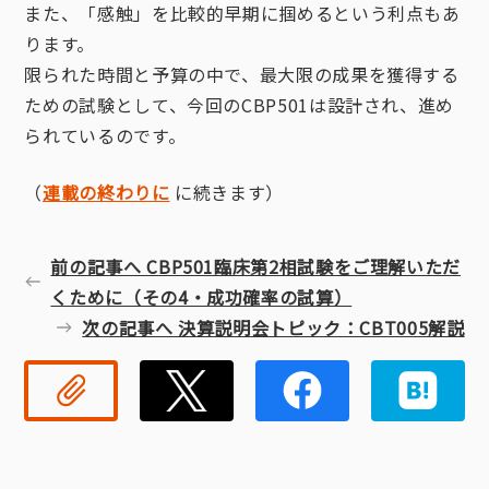
また、「感触」を比較的早期に掴めるという利点もあ
ります。
限られた時間と予算の中で、最大限の成果を獲得する
ための試験として、今回のCBP501は設計され、進め
られているのです。
（
連載の終わりに
に続きます）
前の記事へ CBP501臨床第2相試験をご理解いただ
くために（その4・成功確率の試算）
次の記事へ 決算説明会トピック：CBT005解説
リンクコピー
Twitter
Faceb