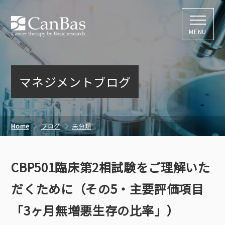
株式会社キャン
MENU
マネジメントブログ
Home
ブログ
未分類
CBP501臨床第2相試験をご理解いただくために（その5・主要評
CBP501臨床第2相試験をご理解いた
価項目「3ヶ月無増悪生存の比率」）
だくために（その5・主要評価項目
「3ヶ月無増悪生存の比率」）