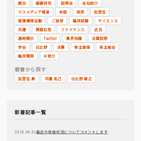
競合
基礎研究
説明会
会社紹介
マスメディア報道
余談
採用
加登住
提携獲得活動
ご挨拶
臨床試験
サイエンス
河邊
質疑応答
ファイナンス
近況
適時開示
Twitter
業界知識
決算説明
学会
日比野
決算
株主価値
株主総会
臨床開発
お詫び
著書から探す
加登住 眞
河邊 拓己
日比野 敏之
新着記事一覧
2026.06.01
最近の株価状況についてコメントします