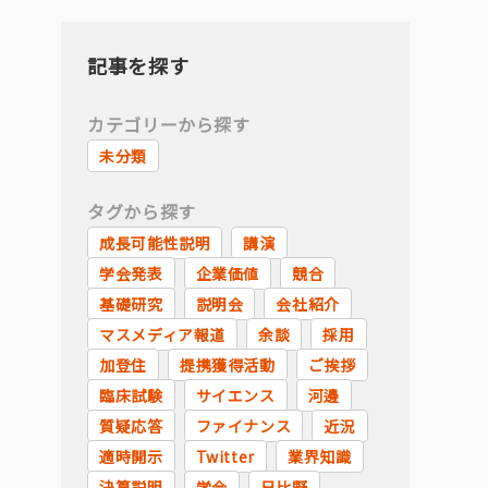
記事を探す
カテゴリーから探す
未分類
タグから探す
成長可能性説明
講演
学会発表
企業価値
競合
基礎研究
説明会
会社紹介
マスメディア報道
余談
採用
加登住
提携獲得活動
ご挨拶
臨床試験
サイエンス
河邊
質疑応答
ファイナンス
近況
適時開示
Twitter
業界知識
決算説明
学会
日比野