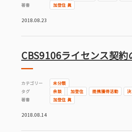
著書
加登住 眞
2018.08.23
CBS9106ライセンス契
カテゴリー
未分類
タグ
余談
加登住
提携獲得活動
決
著書
加登住 眞
2018.08.14