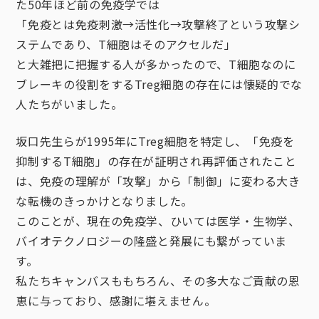
た50年ほど前の免疫学では
「免疫とは免疫刺激→活性化→攻撃終了という攻撃シ
ステムであり、T細胞はそのアクセルだ」
と大雑把に把握する人が多かったので、T細胞なのに
ブレーキの役割をするTreg細胞の存在には懐疑的でな
人たちがいました。
坂口先生らが1995年にTreg細胞を特定し、「免疫を
抑制するT細胞」の存在が証明され再評価されたこと
は、免疫の理解が「攻撃」から「制御」に変わる大き
な転機のきっかけとなりました。
このことが、現在の免疫学、ひいては医学・生物学、
バイオテクノロジーの隆盛と発展にも繋がっていま
す。
私たちキャンバスももちろん、その多大なご貢献の恩
恵に与っており、感謝に堪えません。