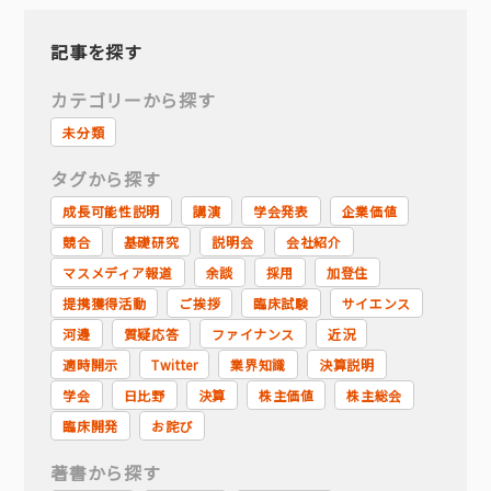
記事を探す
カテゴリーから探す
未分類
タグから探す
成長可能性説明
講演
学会発表
企業価値
競合
基礎研究
説明会
会社紹介
マスメディア報道
余談
採用
加登住
提携獲得活動
ご挨拶
臨床試験
サイエンス
河邊
質疑応答
ファイナンス
近況
適時開示
Twitter
業界知識
決算説明
学会
日比野
決算
株主価値
株主総会
臨床開発
お詫び
著書から探す