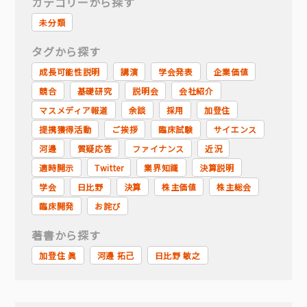
カテゴリーから探す
未分類
タグから探す
成長可能性説明
講演
学会発表
企業価値
競合
基礎研究
説明会
会社紹介
マスメディア報道
余談
採用
加登住
提携獲得活動
ご挨拶
臨床試験
サイエンス
河邊
質疑応答
ファイナンス
近況
適時開示
Twitter
業界知識
決算説明
学会
日比野
決算
株主価値
株主総会
臨床開発
お詫び
著書から探す
加登住 眞
河邊 拓己
日比野 敏之