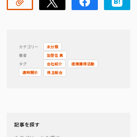
リンクコピー
Twitter
Faceb
カテゴリー
未分類
著者
加登住 眞
タグ
会社紹介
提携獲得活動
適時開示
株主総会
記事を探す