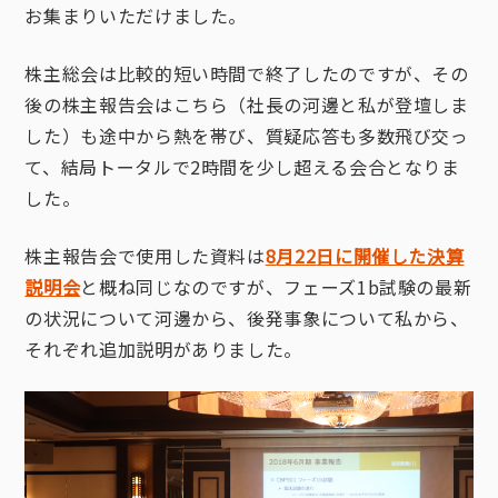
お集まりいただけました。
株主総会は比較的短い時間で終了したのですが、その
後の株主報告会はこちら（社長の河邊と私が登壇しま
した）も途中から熱を帯び、質疑応答も多数飛び交っ
て、結局トータルで2時間を少し超える会合となりま
した。
株主報告会で使用した資料は
8
月
22
日に開催した決算
説明会
と概ね同じなのですが、フェーズ1b試験の最新
の状況について河邊から、後発事象について私から、
それぞれ追加説明がありました。