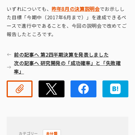
いずれについても、
昨年8月の決算説明会
でお示しし
た目標「今期中（2017年6月まで）」を達成できるペ
ースで進行中であることを、今回の説明会で改めてご
報告したところです。
前の記事へ 第2四半期決算を発表しました
次の記事へ 研究開発の「成功確率」と「失敗確
率」
リンクコピー
Twitter
Faceb
カテゴリー
未分類