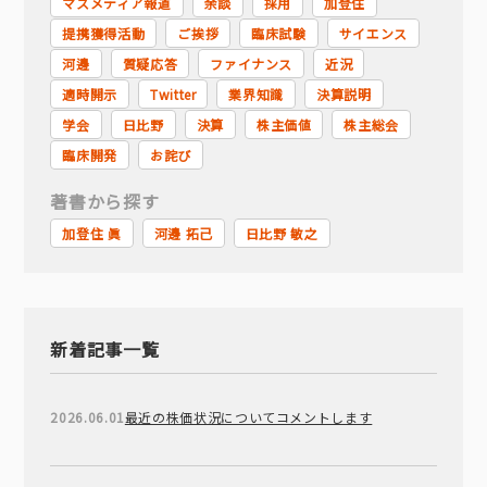
マスメディア報道
余談
採用
加登住
提携獲得活動
ご挨拶
臨床試験
サイエンス
河邊
質疑応答
ファイナンス
近況
適時開示
Twitter
業界知識
決算説明
学会
日比野
決算
株主価値
株主総会
臨床開発
お詫び
著書から探す
加登住 眞
河邊 拓己
日比野 敏之
新着記事一覧
2026.06.01
最近の株価状況についてコメントします