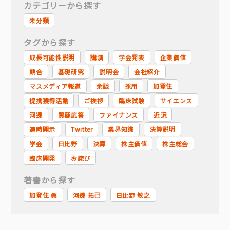
カテゴリーから探す
未分類
タグから探す
成長可能性説明
講演
学会発表
企業価値
競合
基礎研究
説明会
会社紹介
マスメディア報道
余談
採用
加登住
提携獲得活動
ご挨拶
臨床試験
サイエンス
河邊
質疑応答
ファイナンス
近況
適時開示
Twitter
業界知識
決算説明
学会
日比野
決算
株主価値
株主総会
臨床開発
お詫び
著書から探す
加登住 眞
河邊 拓己
日比野 敏之