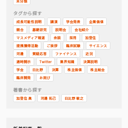
未分類
タグから探す
成長可能性説明
講演
学会発表
企業価値
競合
基礎研究
説明会
会社紹介
マスメディア報道
余談
採用
加登住
提携獲得活動
ご挨拶
臨床試験
サイエンス
河邊
質疑応答
ファイナンス
近況
適時開示
Twitter
業界知識
決算説明
学会
日比野
決算
株主価値
株主総会
臨床開発
お詫び
著書から探す
加登住 眞
河邊 拓己
日比野 敏之