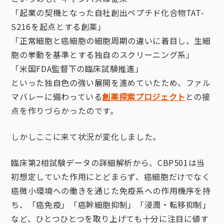
「起業の契機となった自社創出ペプチド化合物TAT-
S216を起点とする創薬」
「正常細胞と癌細胞の細胞周期の違いに着目し、生細
胞の挙動を基準とする独自のスクリーニング系」
「米国FDA監督下の臨床試験推進」
といった独自色の強い展開を進めていたため、ファル
マバレーに備わっている
創薬探索プロジェクト
との接
点を作りづらかったのです。
しかしここに来て状況が変化しました。
臨床第2相試験データの詳細解析から、CBP501は当
初想定していた作用にとどまらず、癌細胞だけでなく
癌微小環境への働きを通じた免疫系への作用機序を持
ち、「癌免疫」「癌幹細胞抑制」「浸潤・転移抑制」
など、ひとつひとつを取り上げても十分に注目に値す