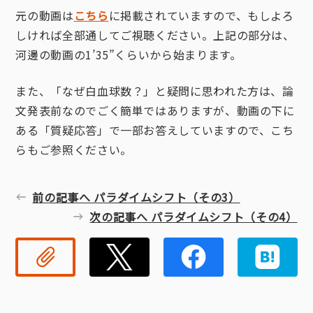
元の動画は
こちら
に掲載されていますので、もしよろ
しければ全部通してご視聴ください。上記の部分は、
河邊の動画の1’35”くらいから始まります。
また、「なぜ白血球数？」と疑問に思われた方は、論
文発表前なのでごく簡単ではありますが、動画の下に
ある「質疑応答」で一部お答えしていますので、こち
らもご参照ください。
前の記事へ パラダイムシフト（その3）
次の記事へ パラダイムシフト（その4）
リンクコピー
Twitter
Faceb