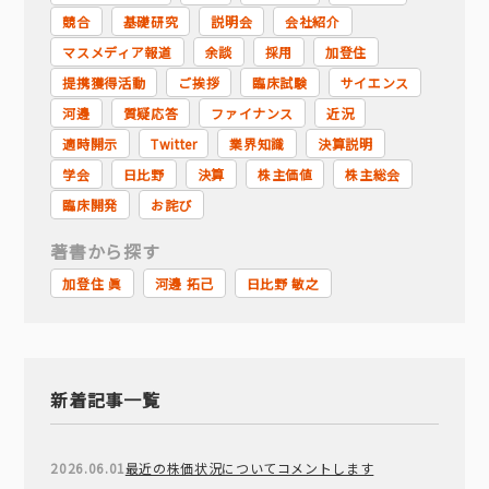
競合
基礎研究
説明会
会社紹介
マスメディア報道
余談
採用
加登住
提携獲得活動
ご挨拶
臨床試験
サイエンス
河邊
質疑応答
ファイナンス
近況
適時開示
Twitter
業界知識
決算説明
学会
日比野
決算
株主価値
株主総会
臨床開発
お詫び
著書から探す
加登住 眞
河邊 拓己
日比野 敏之
新着記事一覧
2026.06.01
最近の株価状況についてコメントします