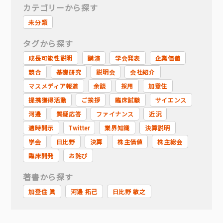
カテゴリーから探す
未分類
タグから探す
成長可能性説明
講演
学会発表
企業価値
競合
基礎研究
説明会
会社紹介
マスメディア報道
余談
採用
加登住
提携獲得活動
ご挨拶
臨床試験
サイエンス
河邊
質疑応答
ファイナンス
近況
適時開示
Twitter
業界知識
決算説明
学会
日比野
決算
株主価値
株主総会
臨床開発
お詫び
著書から探す
加登住 眞
河邊 拓己
日比野 敏之