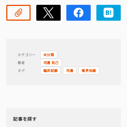
リンクコピー
Twitter
Faceb
カテゴリー
未分類
著者
河邊 拓己
タグ
臨床試験
河邊
業界知識
記事を探す