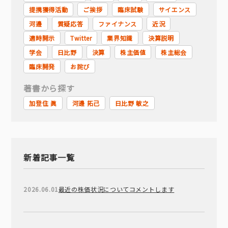
提携獲得活動
ご挨拶
臨床試験
サイエンス
河邊
質疑応答
ファイナンス
近況
適時開示
Twitter
業界知識
決算説明
学会
日比野
決算
株主価値
株主総会
臨床開発
お詫び
著書から探す
加登住 眞
河邊 拓己
日比野 敏之
新着記事一覧
2026.06.01
最近の株価状況についてコメントします