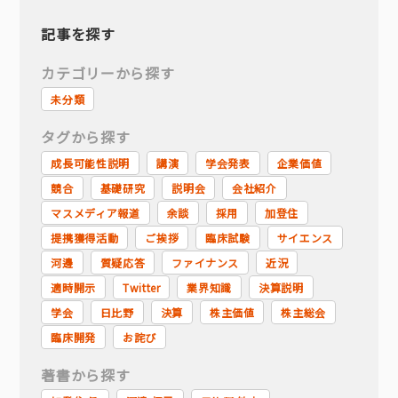
記事を探す
カテゴリーから探す
未分類
タグから探す
成長可能性説明
講演
学会発表
企業価値
競合
基礎研究
説明会
会社紹介
マスメディア報道
余談
採用
加登住
提携獲得活動
ご挨拶
臨床試験
サイエンス
河邊
質疑応答
ファイナンス
近況
適時開示
Twitter
業界知識
決算説明
学会
日比野
決算
株主価値
株主総会
臨床開発
お詫び
著書から探す