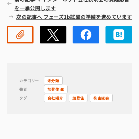
を一挙公開します
次の記事へ フェーズ1b試験の準備を進めています
リンクコピー
Twitter
Faceb
カテゴリー
未分類
著者
加登住 眞
タグ
会社紹介
加登住
株主総会