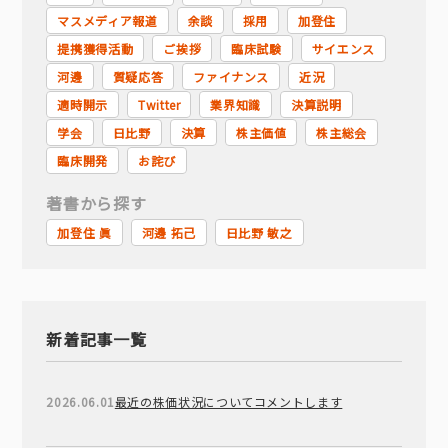
マスメディア報道
余談
採用
加登住
提携獲得活動
ご挨拶
臨床試験
サイエンス
河邊
質疑応答
ファイナンス
近況
適時開示
Twitter
業界知識
決算説明
学会
日比野
決算
株主価値
株主総会
臨床開発
お詫び
著書から探す
加登住 眞
河邊 拓己
日比野 敏之
新着記事一覧
2026.06.01
最近の株価状況についてコメントします