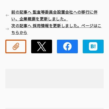
前の記事へ 監査等委員会設置会社への移行に伴
い、企業概要を更新しました。
次の記事へ 採用情報を更新しました。ページはこ
ちらから
リンクコピー
Twitter
Faceb