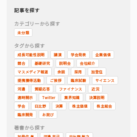
記事を探す
カテゴリーから探す
未分類
タグから探す
成長可能性説明
講演
学会発表
企業価値
競合
基礎研究
説明会
会社紹介
マスメディア報道
余談
採用
加登住
提携獲得活動
ご挨拶
臨床試験
サイエンス
河邊
質疑応答
ファイナンス
近況
適時開示
Twitter
業界知識
決算説明
学会
日比野
決算
株主価値
株主総会
臨床開発
お詫び
著書から探す
加登住 眞
河邊 拓己
日比野 敏之