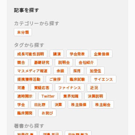
記事を探す
カテゴリーから探す
未分類
タグから探す
成長可能性説明
講演
学会発表
企業価値
競合
基礎研究
説明会
会社紹介
マスメディア報道
余談
採用
加登住
提携獲得活動
ご挨拶
臨床試験
サイエンス
河邊
質疑応答
ファイナンス
近況
適時開示
Twitter
業界知識
決算説明
学会
日比野
決算
株主価値
株主総会
臨床開発
お詫び
著書から探す
加登住 眞
河邊 拓己
日比野 敏之