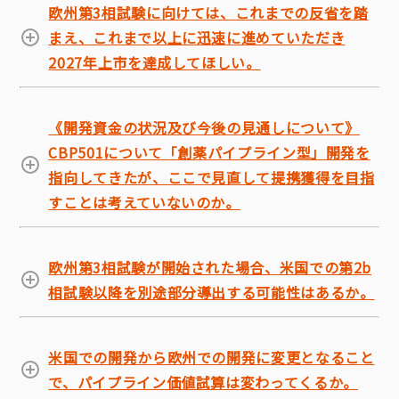
欧州第3相試験に向けては、これまでの反省を踏
まえ、これまで以上に迅速に進めていただき
2027年上市を達成してほしい。
《開発資金の状況及び今後の見通しについて》
CBP501について「創薬パイプライン型」開発を
指向してきたが、ここで見直して提携獲得を目指
すことは考えていないのか。
欧州第3相試験が開始された場合、米国での第2b
相試験以降を別途部分導出する可能性はあるか。
米国での開発から欧州での開発に変更となること
で、パイプライン価値試算は変わってくるか。