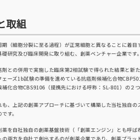
と取組
周期（細胞分裂に至る過程）が正常細胞と異なることに着目
基礎研究及び臨床開発に取り組む、創薬ベンチャー企業です
癌剤との併用で実施した臨床第2相試験で得られた結果と新
ェーズ1b試験の準備を進めている抗癌剤候補化合物CBP50
補化合物CBS9106（提携先における呼称：SL-801）の
れも、上記の創薬アプローチに基づいて構築した当社独自の
のです。
創薬を自社独自の創薬基盤技術（「創薬エンジン」とも呼ば
トの両方を自社で創出するのが創薬企業であり、創薬プラッ