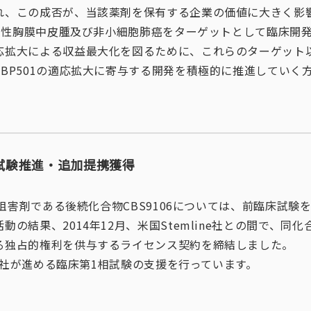
れ、この成否が、当該薬剤を保有する企業の価値に大きく影
、悪性胸膜中皮腫及び非小細胞肺癌をターゲットとして臨床開
応拡大による収益最大化を図るために、これらのターゲット
BP501の適応拡大に寄与する開発を積極的に推進していく
臨床試験推進・追加提携獲得
1）阻害剤である後続化合物CBS9106については、前臨床試
動の結果、2014年12月、米国Stemline社との間で、同
る独占的権利を供与するライセンス契約を締結しました。
ine社が進める臨床第1相試験の支援を行っています。