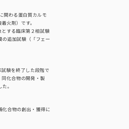
能に関わる蛋白質カルモ
疫着火剤）です。
象とする臨床第２相試験
模の追加試験（「フェー
臨床試験を終了した段階で
で、同化合物の開発・製
した。
補化合物の創出・獲得に