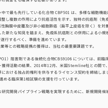
中で最も先行している化合物 CBP501 は、多様な細胞機
調整し複数の作用により抗癌活性を示す、独特の抗癌剤（免
て悪性胸膜中皮腫及び非小細胞肺癌（扁平上皮癌を除く）を対
した新たな知見を踏まえ、免疫系抗癌剤との併用による小規
社で遂行するべく、準備を進めています。
薬企業等との戦略提携の獲得は、当社の最重要課題です。
XPO1）阻害剤である後続化合物CBS9106 については、前
獲得活動の結果、2014年12月、米国Stemline社との間
界における独占的権利を供与するライセンス契約を締結しま
e社が進める臨床第1相試験の支援を行っています。
な研究開発パイプライン戦略を実現するために、新規開発候
。