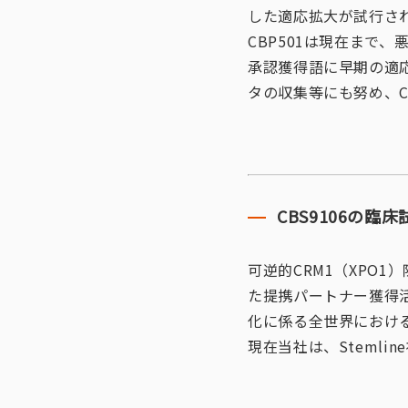
した適応拡大が試行さ
CBP501は現在まで
承認獲得語に早期の適
タの収集等にも努め、C
CBS9106の
可逆的CRM1（XPO
た提携パートナー獲得活
化に係る全世界におけ
現在当社は、Steml