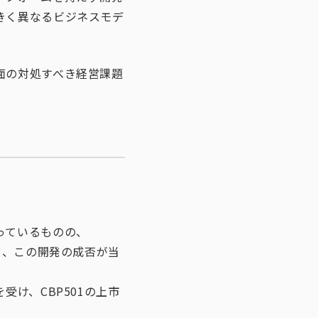
きく異なるビジネスモデ
面の対処すべき経営課題
っているものの、
り、この開発の成否が当
け、CBP501の上市