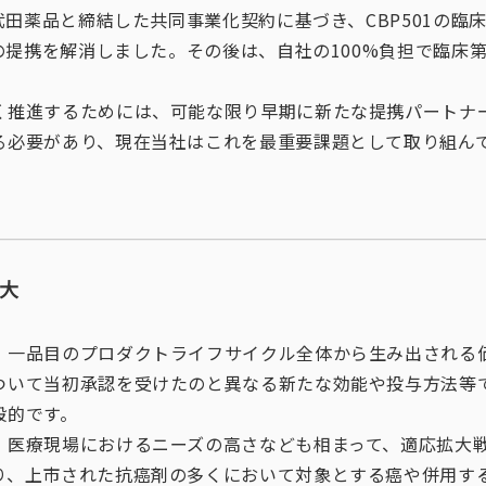
に武田薬品と締結した共同事業化契約に基づき、CBP501の臨
この提携を解消しました。その後は、自社の100%負担で臨床
く推進するためには、可能な限り早期に新たな提携パートナ
る必要があり、現在当社はこれを最重要課題として取り組ん
拡大
、一品目のプロダクトライフサイクル全体から生み出される
ついて当初承認を受けたのと異なる新たな効能や投与方法等
般的です。
、医療現場におけるニーズの高さなども相まって、適応拡大
り、上市された抗癌剤の多くにおいて対象とする癌や併用す