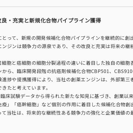
改良・充実と新規化合物パイプライン獲得
にとって、新規の開発候補化合物パイプラインを継続的に創
エンジンは競争力の源泉であり、その改良と充実は将来の継
常細胞と癌細胞の細胞分裂過程の違いに着目した独自の細胞
から、臨床開発段階の抗癌剤候補化合物CBP501、CBS91
験進捗や提携獲得により、当社の創薬エンジンは、外部第三
できたと考えています。
01臨床試験データから得られた新たな知見に基づき、創業以
免疫」「癌幹細胞」など個別の作用に着目した候補化合物創
って当社は、将来的な継続性ある競争力の強化と企業価値の