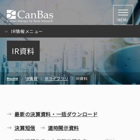
株式会社キャン
MENU
IR情報メニュー
IR資料
Home
IR情報
IRライブラリ
IR資料
最新の決算資料・一括ダウンロード
決算短信
適時開示資料