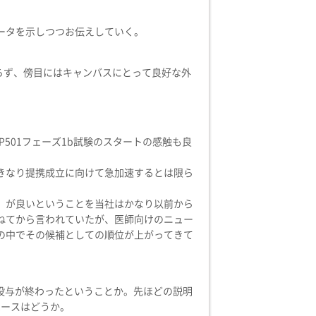
ータを示しつつお伝えしていく。
おらず、傍目にはキャンバスにとって良好な外
501フェーズ1b試験のスタートの感触も良
きなり提携成立に向けて急加速するとは限ら
）が良いということを当社はかなり以前から
ねてから言われていたが、医師向けのニュー
の中でその候補としての順位が上がってきて
の投与が終わったということか。先ほどの説明
ペースはどうか。